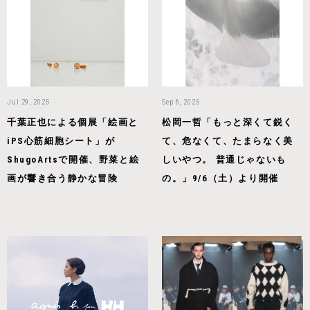
Jul 29, 2025
Sep 6, 2025
千葉正也による個展「絵画と
松岡一哲「もっと深くて鋭く
iPS心筋細胞シート」が
て、危なくて、たまらなく美
ShugoArtsで開催、野菜と絵
しいやつ。 普通じゃないも
画が響き合う静かな冒険
の。」9/6（土）より開催