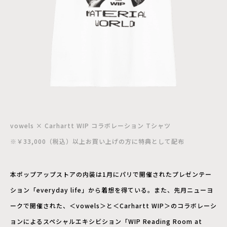
vowels × Carhartt WIP コラボレーション Tシャツ
※￥33,000（税込）以上お買い上げの方に特典として配布
本ポップアップストアの内装は1月にパリで開催されたプレゼンテー
ション「everyday life」から着想を得ている。また、先月ニューヨ
ークで開催された、＜vowels＞と＜Carhartt WIP＞のコラボレーシ
ョンによるスペシャルエキシビション「WIP Reading Room at