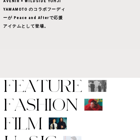
AVENIR × WILDSIDE YOHJI
YAMAMOTO のコラボフーディ
ーが Peace and Afterで応援
アイテムとして登場。
F
E
A
T
U
R
E
F
A
S
H
I
O
N
F
I
L
M