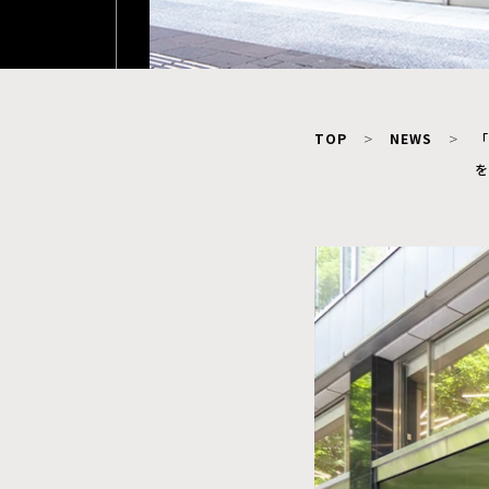
TOP
NEWS
「
を