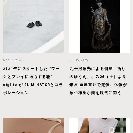
Mar 13, 2023
Jul 15, 2025
2021年にスタートした "ワー
九千房政光による個展「祈り
クとプレイに適応する靴"
のゆくえ」、7/26（土）より
stglitz が ELIMINATORとコラ
銀座 蔦屋書店で開催、仏像が
ボレーション
放つ神聖な美を現代に問う