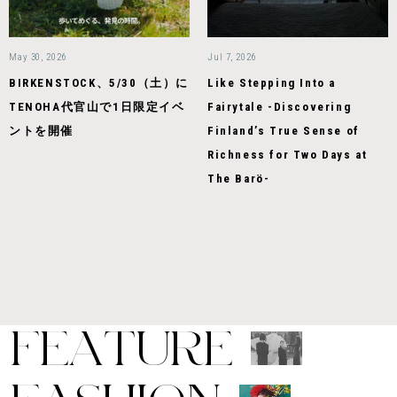
May 30, 2026
Jul 7, 2026
BIRKENSTOCK、5/30（土）に
Like Stepping Into a
TENOHA代官山で1日限定イベ
Fairytale -Discovering
ントを開催
Finland’s True Sense of
Richness for Two Days at
The Barö-
F
E
A
T
U
R
E