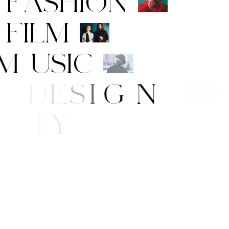
F
A
S
H
I
O
N
F
I
L
M
M
U
S
I
C
A
R
T
/
D
E
S
I
G
N
B
E
A
U
T
Y
L
I
F
E
/
S
T
Y
L
E
N
E
W
S
O
P
P
I
N
G