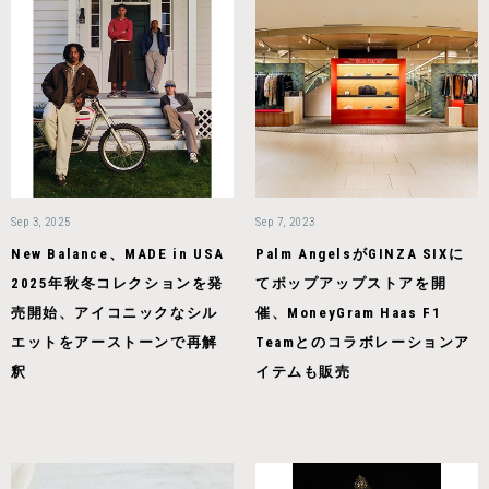
Sep 3, 2025
Sep 7, 2023
New Balance、MADE in USA
Palm AngelsがGINZA SIXに
2025年秋冬コレクションを発
てポップアップストアを開
売開始、アイコニックなシル
催、MoneyGram Haas F1
エットをアーストーンで再解
Teamとのコラボレーションア
釈
イテムも販売