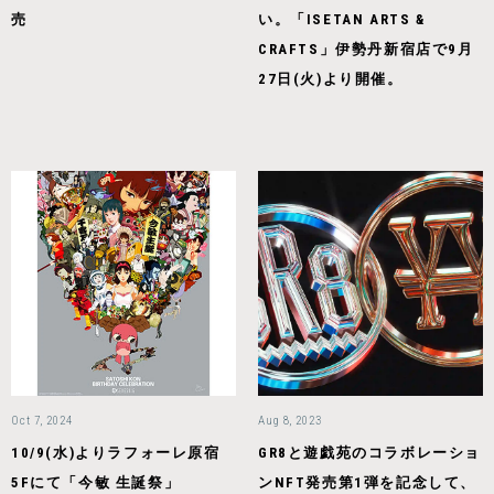
売
い。「ISETAN ARTS &
CRAFTS」伊勢丹新宿店で9月
27日(火)より開催。
Oct 7, 2024
Aug 8, 2023
10/9(水)よりラフォーレ原宿
GR8と遊戯苑のコラボレーショ
5Fにて「今敏 生誕祭」
ンNFT発売第1弾を記念して、