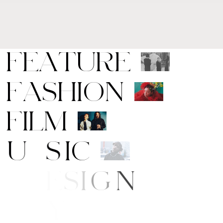
F
E
A
T
U
R
E
F
A
S
H
I
O
N
F
I
L
M
M
U
S
I
C
A
R
T
/
D
E
S
I
G
N
B
E
A
U
T
Y