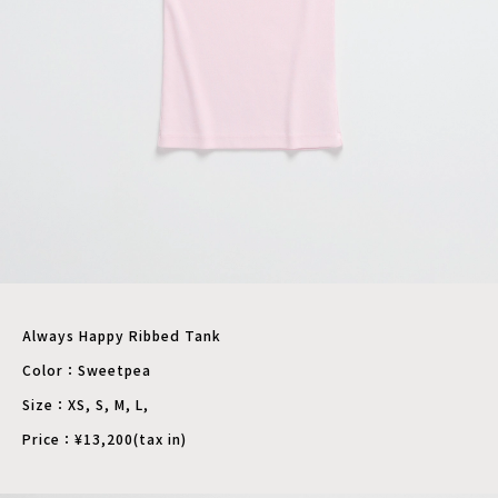
Always Happy Ribbed Tank
Color：Sweetpea
Size：XS, S, M, L,
Price：¥13,200(tax in)