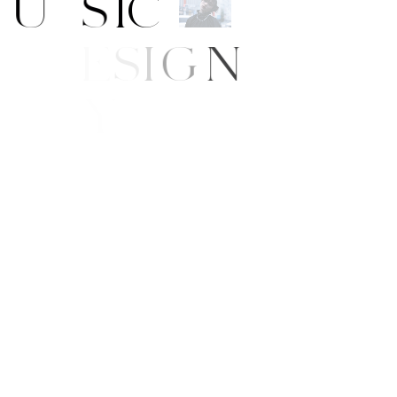
M
U
S
I
C
A
R
T
/
D
E
S
I
G
N
B
E
A
U
T
Y
F
E
/
S
T
Y
L
E
E
W
S
P
P
I
N
G