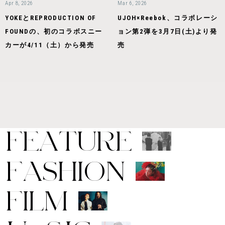
Apr 8, 2026
Mar 6, 2026
YOKEとREPRODUCTION OF
UJOH×Reebok、コラボレーシ
FOUNDの、初のコラボスニー
ョン第2弾を3月7日(土)より発
カーが4/11（土）から発売
売
F
E
A
T
U
R
E
F
A
S
H
I
O
N
F
I
L
M