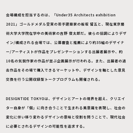
会場構成を担当するのは、「Under35 Architects exhibition
2021」ゴールドメダル受賞の若手建築家の板坂 留五と、現在東京藝
術大学大学院在学中の美術家の吉野 俊太郎だ。彼らの協調によりデザ
イン/構成される会場では、公募審査と推薦により約35組のデザイナ
ー/アーティストが作品をプレゼンテーションする出展者展示や、約
10名の気鋭作家の作品が並ぶ企画展示が行われる。また、出展者の過
去作品をその場で購入できるマーケットや、デザインを軸とした意見
交換を行う公開収録型トークプログラムも開催される。
DESIGNTIDE TOKYOは、デザインとアートの境界を超え、クリエイ
ター自身が「個」に向き合うことで生まれる美意識を表現し、社会の
変化に伴い移り変わるデザインの意味と役割を問うことで、現代社会
に必要とされるデザインの可能性を追求する。