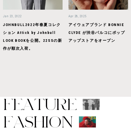
Jan 23, 2022
Apr 28, 2025
JOHNBULL2022年春夏コレク
アイウェアブランド BONNIE
ション Attick by Johnbull
CLYDE が渋谷パルコにポップ
LOOK BOOKを公開。22SSの新
アップストアをオープン
作が順次入荷。
F
E
A
T
U
R
E
F
A
S
H
I
O
N