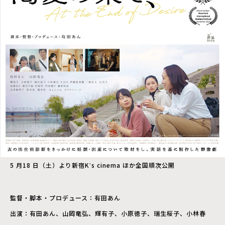
5 ⽉18 ⽇（⼟）より新宿Kʼs cinema ほか全国順次公開
監督・脚本・プロデュース：有⽥あん
出演：有⽥あん、⼭岡⻯弘、輝有⼦、⼩原徳⼦、瑞⽣桜⼦、⼩林春