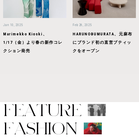
Jan 10, 2025
Feb 26, 2025
Marimekko Kioski、
HARUNOBUMURATA、元麻布
1/17（金）より春の新作コレ
にブランド初の直営ブティッ
クション発売
クをオープン
F
E
A
T
U
R
E
F
A
S
H
I
O
N