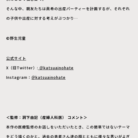
そんな中、親友たちは眞希の出産パーティーを計画するが、それぞれ
の⼦供や出産に対する考えがぶつかり…
©野⽣児童
公式サイト
X（旧Twitter）:
＠katsuainohate
Instagram：
＠katsuainohate
＜監修：洞下由記（産婦人科医） コメント＞
本作の医療監修のお話しをいただいたとき、この簡単ではないテーマ
をどう描くのかと、過去の患者さん達の顔とともに様々な思いがよぎ