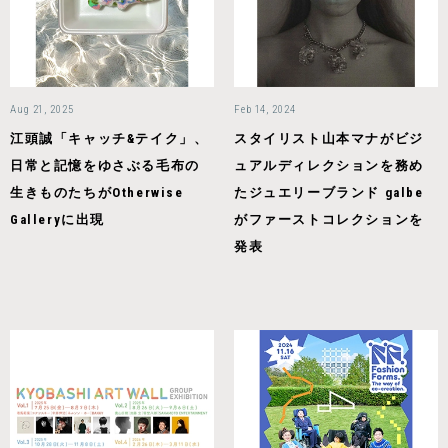
Aug 21, 2025
Feb 14, 2024
江頭誠「キャッチ&テイク」、
スタイリスト山本マナがビジ
日常と記憶をゆさぶる毛布の
ュアルディレクションを務め
生きものたちがOtherwise
たジュエリーブランド galbe
Galleryに出現
がファーストコレクションを
発表