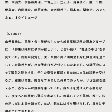
世、⼤⼭⼤、伊藤亜美瑠、⼆條正⼠、辻凪⼦、烏森まど、廣川千紘、
伊島⻘、内⽥健介、藤原咲恵、⼤⽊亜希⼦、松本亮、関幸治、みょん
ふぁ、オクイシュージ
〈STORY〉
⼭元眞希は、⾥美・桜・美紀の4 ⼈から成る⾼校以来の親友グループ
に、「将来は絶対に⼦供が欲しい！」と⾔い続け、“普通の幸せ”を夢
⾒ていた。妊娠が発覚し、夫・良樹と共に順⾵満帆な妊婦⽣活を過ご
していた眞希だが、出産予定⽇が近づいていたある⽇、体調不良によ
って緊急⼊院をする。⼦供の安否を確認するために出⽣前診断を受け
るが、結果は陰性。胸をなでおろした眞希であったが、いざ出産を迎
えると、⾚ちゃんは難病を患っていた。我が⼦を受け⼊れる間もな
く、次々へと医師から選択を求められ、疲弊していく眞希。唯⼀、妹
の渚にだけ本⾳を語っていたが、親友には打ち明けられず、良樹と⼦
供のことで悩む⽇々。