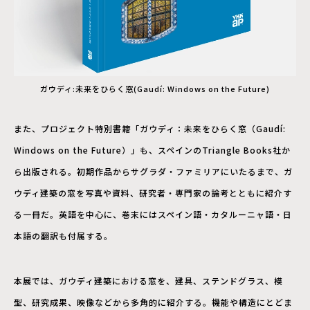
ガウディ:未来をひらく窓(Gaudí: Windows on the Future)
また、プロジェクト特別書籍「ガウディ：未来をひらく窓（Gaudí:
Windows on the Future）」も、スペインのTriangle Books社か
ら出版される。初期作品からサグラダ・ファミリアにいたるまで、ガ
ウディ建築の窓を写真や資料、研究者・専門家の論考とともに紹介す
る一冊だ。英語を中心に、巻末にはスペイン語・カタルーニャ語・日
本語の翻訳も付属する。
本展では、ガウディ建築における窓を、建具、ステンドグラス、模
型、研究成果、映像などから多角的に紹介する。機能や構造にとどま