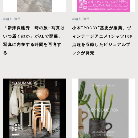
Aug 6, 2026
Aug 6, 2026
「新津保建秀 時の旅—写真は
小木“POGGY”基史が推薦、ヴ
いつ届くのか」がALで開催、
ィンテージアニメTシャツ160
写真に内在する時間を再考す
点超を収録したビジュアルブ
る
ックが発売