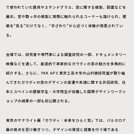
で使われていた建具やステンドグラス、窓に関する模型、図面などを
展示。窓や取っ手の模型に実際に触れられるコーナーも設けられ、建
築を“見る”だけでなく、“手ざわり”から近づく体験が用意されてい
る。
会場では、研究者や専門家による調査研究の一部、ドキュメンタリー
映像などを通して、創造的で革新的なガウディの窓の魅力を多角的に
紹介する。さらに、YKK APと東京工芸大学の山村健研究室が取り組
んできたガウディの窓のデザインの変遷や系譜に関する共同研究、日
本とスペインの建築学生・大学院生が協働した国際デザインワークシ
ョップの成果の一部も初公開される。
東京のサテライト展「ガウディ：未来をひらく窓」では、バルセロナ
展の視点を受け継ぎつつ、デザインの発信と提案を行う場である