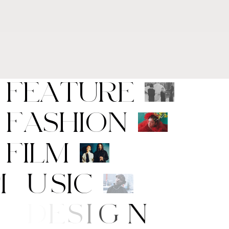
F
E
A
T
U
R
E
F
A
S
H
I
O
N
F
I
L
M
M
U
S
I
C
A
R
T
/
D
E
S
I
G
N