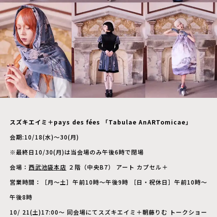
スズキエイミ＋pays des fées 「Tabulae AnARTomicae」
会期:10/18(水)〜30(月)
※最終日10/30(月)は当会場のみ午後6時で閉場
会場：
西武池袋本店
２階（中央B7） アート カプセル＋
営業時間：［月～土］午前10時～午後9時 ［日・祝休日］午前10時～
午後8時
10/ 21(土)17:00〜 同会場にてスズキエイミ＋朝藤りむ トークショー