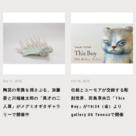
Dec 11, 2025
Oct 18, 2025
陶芸の常識を揺さぶる、加藤
伝統とユーモアが交錯する彫
委と川端健太郎の「異才の二
刻世界、田島享央己「This
人展」がメグミオギタギャラ
Boy」が10/24（金）より
リーで開催中
gallery UG Tennozで開催