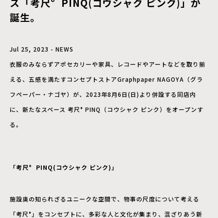
ス「考尺° PINQ(コウシャク ピンク)」が
誕生。
Jul 25, 2023 - NEWS
衣服のみならずアポセカリーや家具、レコードやアートなどを取り揃
える、五感を満たすコンセプトストアGraphpaper NAGOYA（グラ
フペーパー・ナゴヤ）が、2023年8月6日(日)より併設する同店内
に、新たなスペース 考尺° PINQ（コウシャク ピンク）をオープンす
る。
「考尺° PINQ(コウシャク ピンク)」
施設奥の知られざるユニークな空間で、物事の尺度について考える
「考尺°」をコンセプトに、多彩な人と文化が集まり、混ざりあう新