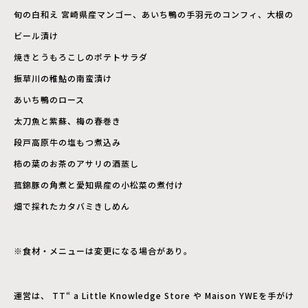
旬の白和え 宮崎県産マンゴー、あいち鴨の手羽元のコンフィ、大根の
ビール漬け
焼きとうもろこしのポテトサラダ
振草川の稚鮎の南蛮漬け
あいち鴨のロース
太刀魚と紫蘇、梅の春巻き
段戸高原牛の塩もつ煮込み
柿の葉のお茶のアサリの酒蒸し
菰錦豚の角煮と愛知県産の小松菜の煮付け
畑で採れたカタバミきしめん
※食材・メニューは変更になる場合があり。
運営は、 TT“ a Little Knowledge Store や Maison YWEを手がけ