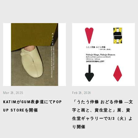
Mar 26, 2025
Feb 26, 2026
KATIMがGUM表参道にてPOP
「うたう仲條 おどる仲條 ―文
UP STOREを開催
字と画と、資生堂と」展、資
生堂ギャラリーで3/3（火）よ
り開催