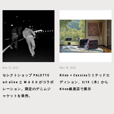
Nov 12, 2021
Mar 18, 2026
セレクトショップ PALETTE
Kiton × Cassinaリミテッドエ
art alive と M A S U がコラボ
ディション、3/19（木）から
レーション。限定のデニムジ
Kiton銀座店で展示
ャケットを発売。