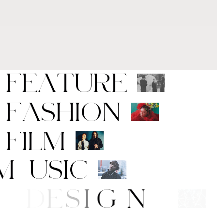
F
E
A
T
U
R
E
F
A
S
H
I
O
N
F
I
L
M
M
U
S
I
C
A
R
T
/
D
E
S
I
G
N