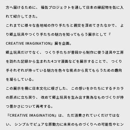
方へ届け
るために、 福缶プロジェクトを通して日本の縁起物を缶に入
れて紹介してきた。
これまでに様々な各地域の作り手たちと親交を深めてきたなかで、 よ
り郷土玩具やつくり手たちの魅力を知ってもらう展示として『
CREATIVE IMAGINATION』展を企画。
郷土玩具だけでなく、 つくり手たちが普段から制作に使う道具や工房
を訪れた記録から生
まれた4コマ漫画などを展示することで、 つくり
手それぞれが持っている魅力を色々な視点から見てもらうた
めの趣向
を凝らしている。
この展示を機に日本文化に根ざした、 この想いをかたちにするチカラ
の原点に立ち戻り、 改めて郷土玩具を生み出す無為なものづくりが持
つ豊かさについて
再考する。
『CREATIVE IMAGINATION』は、 ただ消費されていくだけではな
い、 シンプルでピュアな原動力に未来のものづくりへの可能性やヒン