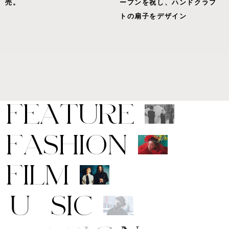
売。
ープンを祝し、ハンドクラフ
トの扇子をデザイン
F
E
A
T
U
R
E
F
A
S
H
I
O
N
F
I
L
M
M
U
S
I
C