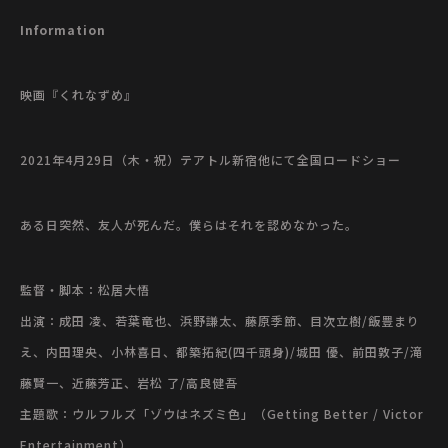
Information
映画『くれなずめ』
2021年4月29日（木・祝）テアトル新宿他にて全国ロードショー
ある日突然、友人が死んだ。僕らはそれを認めなかった。
監督・脚本：松居大悟
出演：成田 凌、若葉竜也、浜野謙太、藤原季節、目次立樹/飯豊まり
え、内田理央、小林喜日、都築拓紀(四千頭身)/城田 優、前田敦子/滝
藤賢一、近藤芳正、岩松 了/高良健吾
主題歌：ウルフルズ「ゾウはネズミ色」（Getting Better / Victor
Entertainment）