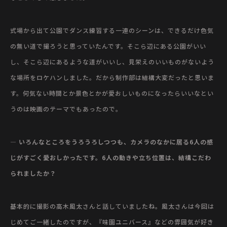
式場から出て公園でダンス練習する一連のシーンは、できるだけ色気
の無い道で撮ろうと思っていたんです。そこら辺にある公園がいい
し、そこら辺にあるような道がいいし、見栄えのいいものがないよう
な場所をロケハンしました。だから制作部は結構大変だったと思いま
す。何気ない時間とか景色とかが愛おしいものになったらいいなとい
うのは映画のテーマでもあったので。
— いろんなところをうろうろしつつも、カメラのなかに居る6人の感
じがすごく愛おしかったです。6人の動きや立ち位置は、結構こだわ
られましたか？
基本的に撮影の高木風太さんと話していましたね。風太さんは今回は
じめてご一緒したのですが、『味園ユニバース』などの雰囲気が好き