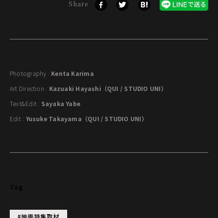
Share
Photography :
Kenta Karima
Art Direction :
Kazuaki Hayashi（QUI / STUDIO UNI）
Text&Edit :
Sayaka Yabe
Edit :
Yusuke Takayama（QUI / STUDIO UNI）
Tag
#映画特集取材