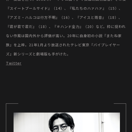
『スイートプールサイド』（14）、『私たちのハァハァ』（15）、
『アズミ・ハルコは行方不明』（16）、『アイスと雨音』（18）、
『君が君で君だ』（18）、『＃ハンド全力』（20）など。枠に捉われ
ない作風は国内外から評価が高い。20年に自身初の小説『またね家
族』を上梓。21年1月より放送されたテレビ東京『バイプレイヤー
ズ』新シリーズと劇場版も手がけた。
Twitter