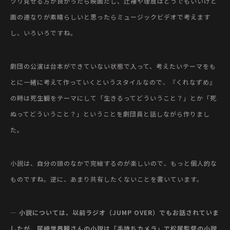
ツリ見せる方が良かったら映画だし、辻褄や理屈はどうでもいいけど
画の連なりが素晴らしいと思ったらミュージックビデオで考えます
し、いろいろですね。
劇団の公演は台本ができていない状態で入って、考えたいテーマをも
とに一緒に考えて作っていくというスタイルなので、『くれなずめ』
の時は死生観をテーマにして「生きるってどういうこと？」とか「死
ぬってどういうこと？」ということを劇団員と話しながら作りまし
た。
小説は、自分の頭のなかで完結するのが楽しいので、もっと個人的な
ものですね。逆に、あまり共有したくないことを書いています。
— 小説については、以前ラジオ（JUMP OVER）でもお話されていま
したが、尾崎世界観さんの小説は「手持ちカメラ」で松居監督の小説