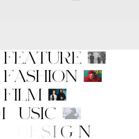
F
E
A
T
U
R
E
F
A
S
H
I
O
N
F
I
L
M
M
U
S
I
C
A
R
T
/
D
E
S
I
G
N