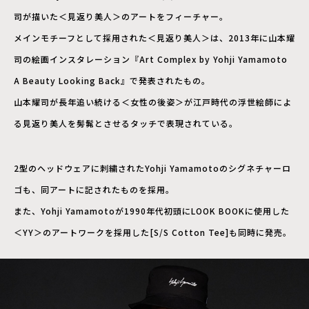
司が描いた＜見返り美人＞のアートをフィーチャー。
メインモチーフとして採用された＜見返り美人＞は、2013年に山本耀
司の絵画インスタレーション『Art Complex by Yohji Yamamoto
A Beauty Looking Back』で発表されたもの。
山本耀司が長年追い続ける＜女性の後姿＞が江戸時代の浮世絵師によ
る見返り美人を髣髴とさせるタッチで表現されている。
2型のヘッドウェアに刺繍されたYohji Yamamotoのシグネチャーロ
ゴも、同アートに記されたものを採用。
また、Yohji Yamamotoが1990年代初頭にLOOK BOOKに使用した
＜YY＞のアートワークを採用した[S/S Cotton Tee]も同時に発売。