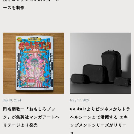
ースを制作
Sep 19, 2024
May 17, 2024
田名網敬一『おもしろブッ
Goldwinよりビジネスからトラ
ク』が集英社マンガアートヘ
ベルシーンまで活躍する エキ
リテージより発売
ップメントシリーズがリリー
ス