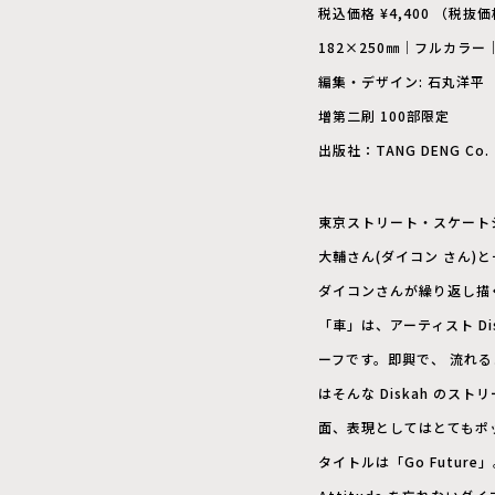
税込価格 ¥4,400 （税抜価格
182×250㎜｜フルカラ
編集・デザイン: 石丸洋平
増第二刷 100部限定
出版社：TANG DENG Co.
東京ストリート・スケートシ
大輔さん(ダイコン さん)
ダイコンさんが繰り返し描
「車」は、アーティスト D
ーフです。即興で、 流れ
はそんな Diskah の
面、表現としてはとてもポ
タイトルは「Go Futur