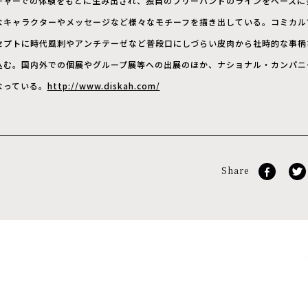
チャーでの体験をもとに生み出され、独自のフリーハンドのラインをベースに
なキャラクターやメッセージなど様々なモチーフを描き出している。コミカル
セプトに時代風刺やアンチテーゼなど普段口にしづらい皮肉から社時的な事柄
込む。国内外での個展やグループ展等への出展のほか、ナショナル・カンパニ
なっている。
http://www.diskah.com/
Share