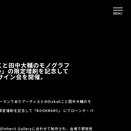
MENU
h こと田中大輔のモノグラフ
uture」の限定増刷を記念して
てサイン会を開催。
マンでありアーティストのDiskahこと田中大輔のモ
re」の限定増刷を記念して『BOOKMARC』 にてローンチ・パ
＠Inherit Galleryに合わせて制作され、会場で即完売