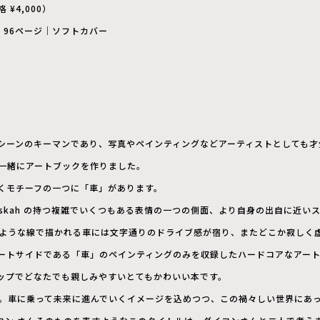
 ¥4,000）
ー｜96ページ｜ソフトカバー
ーンのキーマンであり、写真やペインティングなどアーティストとしても才気爆発
と一緒にアートブックを作りました。
くモチーフの一つに「車」があります。
iskah の持つ複雑でいくつもある表情の一つの側面、より自身の出自に近い
るような線で描かれる車には文字通りのドライブ感が宿り、またどこか寂しく虚
ストリートサイドである「車」のペインティングのみを収録したハードコアなアー
ップでどなたでも親しみやすいとてもかわいい本です。
e」。車に乗って未来に進んでいくイメージを込めつつ、この禍々しい世界にあって Pos