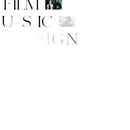
F
I
L
M
M
U
S
I
C
A
R
T
/
D
E
S
I
G
N
B
E
A
U
T
Y
F
E
/
S
T
Y
L
E
E
W
S
P
P
I
N
G