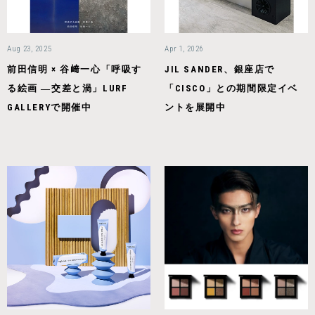
Aug 23, 2025
Apr 1, 2026
前田信明 × 谷﨑一心「呼吸す
JIL SANDER、銀座店で
る絵画 ―交差と渦」LURF
「CISCO」との期間限定イベ
GALLERYで開催中
ントを展開中