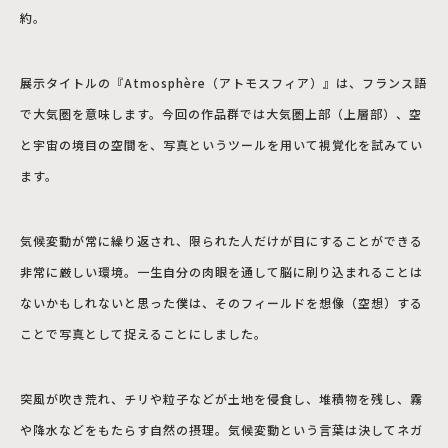
約。
展示タイトルの『Atmosphère（アトモスフィア）』は、フランス語
で大気圏を意味します。今回の作品群では大気圏上部（上層部）、空
と宇宙の境目の空間を、写真というツールを用いて視覚化を試みてい
ます。
気候変動が常に繰り返され、限られた人だけが目にすることができる
非常に厳しい環境。一生自分の肉眼を通して脳に刷り込まれることは
ないかもしれないと思った僕は、そのフィールドを想像（空想）する
ことで写真として捉えることにしました。
突風が吹き荒れ、チリや粒子などが土地を侵食し、堆積物を残し、霧
や降水などをもたらす自然の摂理。気候変動という言葉は決してネガ