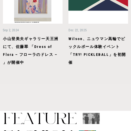
Sep 2, 2024
Dec 22, 2025
小山登美夫ギャラリー天王洲
Wilson、ニュウマン高輪でピ
にて、佐藤翠 「Dress of
ックルボール体験イベント
Flora – フローラのドレス –
「TRY! PICKLEBALL」を初開
」が開催中
催
F
E
A
T
U
R
E