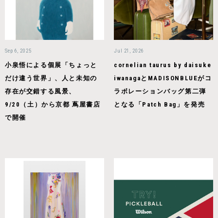
Sep 6, 2025
Jul 21, 2026
小泉悟による個展「ちょっと
cornelian taurus by daisuke
だけ違う世界」、人と未知の
iwanagaとMADISONBLUEがコ
存在が交錯する風景、
ラボレーションバッグ第二弾
9/20（土）から京都 蔦屋書店
となる「Patch Bag」を発売
で開催