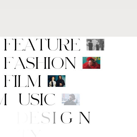
F
E
A
T
U
R
E
F
A
S
H
I
O
N
F
I
L
M
M
U
S
I
C
A
R
T
/
D
E
S
I
G
N
B
E
A
U
T
Y