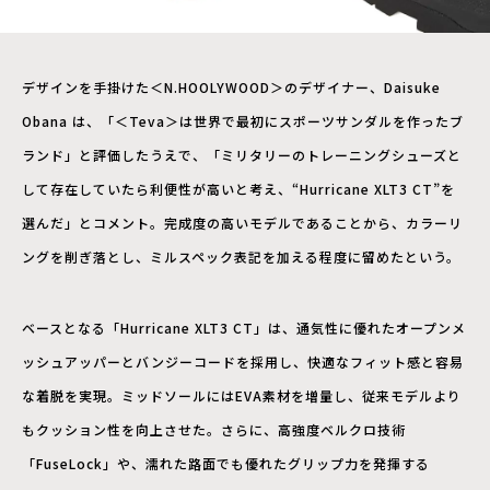
デザインを手掛けた＜N.HOOLYWOOD＞のデザイナー、Daisuke
Obana は、「＜Teva＞は世界で最初にスポーツサンダルを作ったブ
ランド」と評価したうえで、「ミリタリーのトレーニングシューズと
して存在していたら利便性が高いと考え、“Hurricane XLT3 CT”を
選んだ」とコメント。完成度の高いモデルであることから、カラーリ
ングを削ぎ落とし、ミルスペック表記を加える程度に留めたという。
ベースとなる「Hurricane XLT3 CT」は、通気性に優れたオープンメ
ッシュアッパーとバンジーコードを採用し、快適なフィット感と容易
な着脱を実現。ミッドソールにはEVA素材を増量し、従来モデルより
もクッション性を向上させた。さらに、高強度ベルクロ技術
「FuseLock」や、濡れた路面でも優れたグリップ力を発揮する