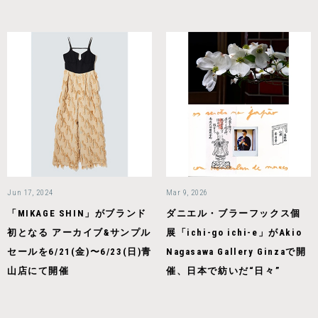
Jun 17, 2024
Mar 9, 2026
「MIKAGE SHIN」がブランド
ダニエル・ブラーフックス個
初となる アーカイブ&サンプル
展「ichi-go ichi-e」がAkio
セールを6/21(金)〜6/23(日)⻘
Nagasawa Gallery Ginzaで開
山店にて開催
催、日本で紡いだ“日々”