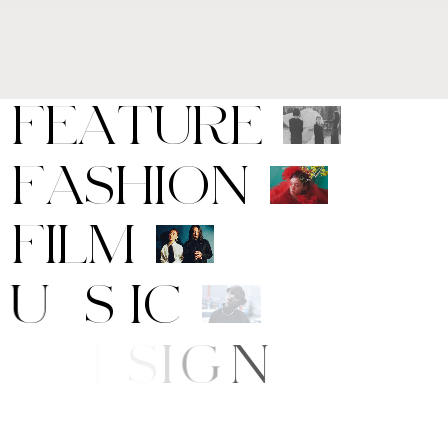
F
E
A
T
U
R
E
F
A
S
H
I
O
N
F
I
L
M
M
U
S
I
C
A
R
T
/
D
E
S
I
G
N
B
E
A
U
T
Y