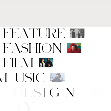
F
E
A
T
U
R
E
F
A
S
H
I
O
N
F
I
L
M
M
U
S
I
C
A
R
T
/
D
E
S
I
G
N
B
E
A
U
T
Y