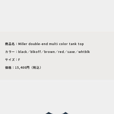
商品名：Miller double-end multi color tank top
カラー：black／blkoff／brown／red／saxe／whtblk
サイズ：F
価格：15,400円（税込）