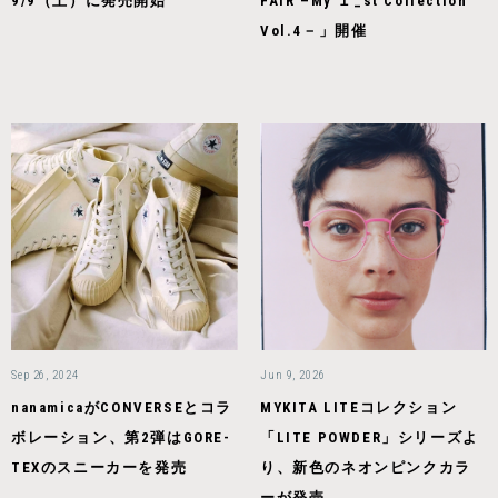
9/9（土）に発売開始
FAIR –My １_st Collection
Vol.4－」開催
Sep 26, 2024
Jun 9, 2026
nanamicaがCONVERSEとコラ
MYKITA LITEコレクション
ボレーション、第2弾はGORE-
「LITE POWDER」シリーズよ
TEXのスニーカーを発売
り、新色のネオンピンクカラ
ーが発売