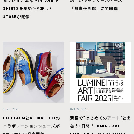
るプレミアムな VINTAGE T-
題」がギャラリースペース
SHIRTSを集めたPOP UP
「無責任画廊」にて開催
STOREが開催
Sep 8, 2023
Oct 29, 2025
FACETASMとGEORGE COXの
新宿で“はじめてのアート”と出
コラボレーションシューズが
会う3日間「LUMINE ART