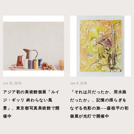
Jul 23, 2025
Jan 9, 2026
アジア初の美術館個展「ルイ
「それは川だったか、用水路
ジ・ギッリ 終わらない風
だったか」、記憶の揺らぎを
景」、東京都写真美術館で開
なぞる色彩の旅──森椋平の初
催中
個展が光灯で開催中