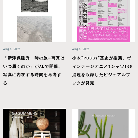
Aug 6, 2026
Aug 6, 2026
「新津保建秀 時の旅—写真は
小木“POGGY”基史が推薦、ヴ
いつ届くのか」がALで開催、
ィンテージアニメTシャツ160
写真に内在する時間を再考す
点超を収録したビジュアルブ
る
ックが発売