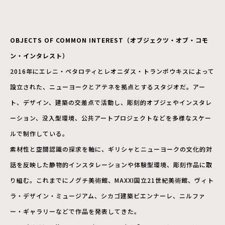
OBJECTS OF COMMON INTEREST（オブジェクツ・オブ・コモ
ン・インタレスト）
2016年にエレニ・ペタロティとレオニダス・トランポウキスによって
設立された、ニューヨークとアテネを拠点とするスタジオだ。アー
ト、デザイン、建築の交差点で活動し、彫刻的オブジェやインスタレ
ーション、没入型環境、公共アートプロジェクトなどを多様なスケー
ルで制作している。
素材性と空間認識の探求を軸に、ギリシャとニューヨークの文化的対
話を反映した静物的インスタレーションや体験型環境、彫刻作品に取
り組む。これまでにノグチ美術館、MAXXI国立21世紀美術館、ヴィト
ラ・デザイン・ミュージアム、シカゴ建築ビエンナーレ、ニルファ
ー・ギャラリーなどで作品を発表してきた。