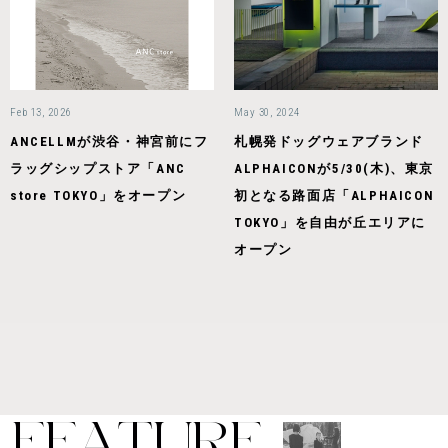
Feb 13, 2026
May 30, 2024
ANCELLMが渋谷・神宮前にフ
札幌発ドッグウェアブランド
ラッグシップストア「ANC
ALPHAICONが5/30(木)、東京
store TOKYO」をオープン
初となる路面店「ALPHAICON
TOKYO」を自由が丘エリアに
オープン
F
E
A
T
U
R
E