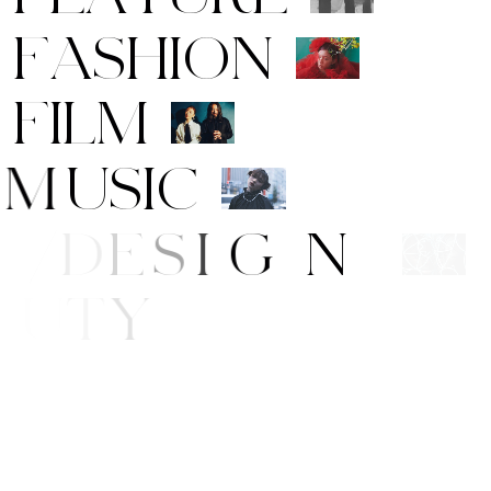
F
A
S
H
I
O
N
F
I
L
M
M
U
S
I
C
A
R
T
/
D
E
S
I
G
N
B
E
A
U
T
Y
I
F
E
/
S
T
Y
L
E
N
E
W
S