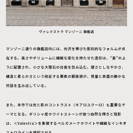
ヴァレクストラ マンゾーニ 旗艦店
マンゾーニ通りの旗艦店内には、光沢を帯びた彫刻的なフォルムが点
在する。高さやボリュームに繊細な変化を持たせた造形は、“島”のよ
うに配置され、小さな大理石の台座を包み込む。硬さとしなやかさ、
構造と柔らかさという相反する要素の緊張感が、質量と表面の静かな
対話を生み出している。
また、本作では光と影のコントラスト（キアロスクーロ）も重要なテ
ーマとなる。ギリシャ産ホワイトストーンが放つ自然な輝きと陰影
は、＜Valextra＞を象徴するペルガメーナホワイトや繊細なインキオ
ストロラインを想起させる。