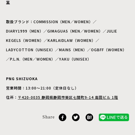
室
取扱ブランド：COMMISSION（MEN／WOMEN）／
DIARY1999（MEN）／GIMAGUAS（MEN／WOMEN）／JULIE
KEGELS（WOMEN）／KARLAIDLAW（WOMEN）／
LADYCOTTON（UNISEX）／MAINS（MEN）／OGBFF（WOMEN）
／P.L.N.（MEN／WOMEN）／YAKU（UNISEX）
PNG SHIZUOKA
営業時間：13:00〜21:00（定休日なし）
住所：
〒420-0035 静岡県静岡市葵区七間町9-14 高田ビル 1階
Share