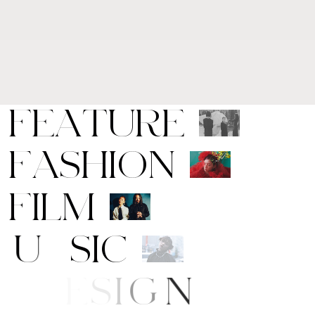
F
E
A
T
U
R
E
F
A
S
H
I
O
N
F
I
L
M
M
U
S
I
C
A
R
T
/
D
E
S
I
G
N