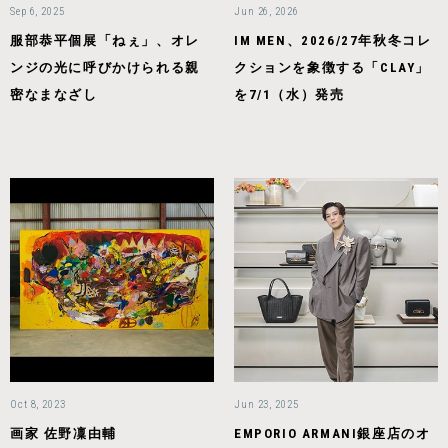
Sep 6, 2025
Jun 26, 2026
服部恭平個展「ねぇ」、オレ
IM MEN、2026/27年秋冬コレ
ンジの光に呼びかけられる親
クションを象徴する「CLAY」
密なまなざし
を7/1（水）発売
Oct 8, 2023
Jun 23, 2025
画家 佐野凜由輔
EMPORIO ARMANI銀座店のオ