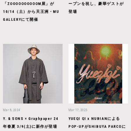
「ZOOOOOOOOOOM展」が
ープンを祝し、豪華ゲストが
10/14（土）から天王洲・MU
登場
GALLERYにて開催
Mar 8, 2024
Mar 17, 2025
Y. & SONS × Graphpaper 24
YUEQI QI x NUBIANによる
年春夏 3/9(土)に新作が登場
POP-UPがSHIBUYA PARCOに