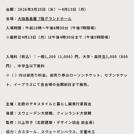
会期：2026年3月25日（水）～4月13日（月）
会場：
大阪髙島屋 7階グランドホール
入場時間：午前10時～午後6時30分（午後7時閉場）
※最終日4月13日（月）は午後4時30分まで（午後5時閉場）
入場料（税込）：一般1,200（1,000）円、大学・高校生1,000（800
円）、中学生以下無料
※（ ）内は前売り料金。前売り券はローソンチケット、セブンチケッ
ト、イープラスにて各会場の会期前日まで販売。
主催：北欧のテキスタイルと暮らし展実行委員会
後援：スウェーデン大使館、フィンランド大使館
監修：川上玲子（北欧建築・デザイン協会 前会長）
協力：カスタール、スウェーデンハウス、天童木工