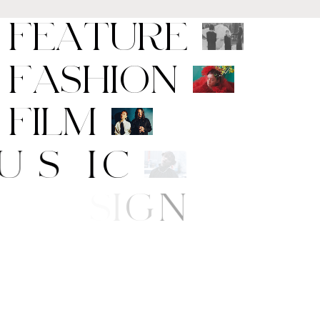
F
E
A
T
U
R
E
F
A
S
H
I
O
N
F
I
L
M
M
U
S
I
C
A
R
T
/
D
E
S
I
G
N
B
E
A
U
T
Y
L
I
F
E
/
S
T
Y
L
E