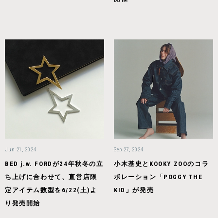
Jun 21, 2024
Sep 27, 2024
BED j.w. FORDが24年秋冬の立
小木基史とKOOKY ZOOのコラ
ち上げに合わせて、直営店限
ボレーション「POGGY THE
定アイテム数型を6/22(土)よ
KID」が発売
り発売開始