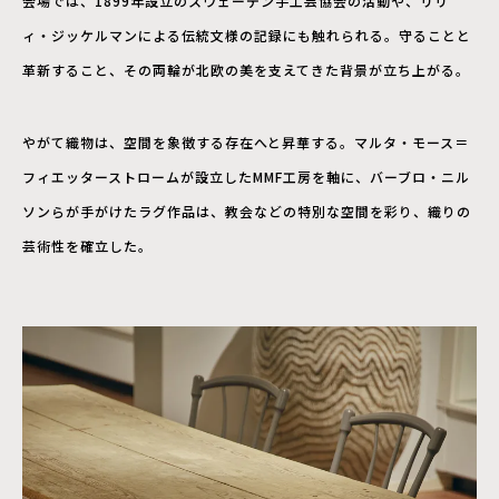
会場では、1899年設立のスウェーデン手工芸協会の活動や、リリ
ィ・ジッケルマンによる伝統文様の記録にも触れられる。守ることと
革新すること、その両輪が北欧の美を支えてきた背景が立ち上がる。
やがて織物は、空間を象徴する存在へと昇華する。マルタ・モース＝
フィエッターストロームが設立したMMF工房を軸に、バーブロ・ニル
ソンらが手がけたラグ作品は、教会などの特別な空間を彩り、織りの
芸術性を確立した。