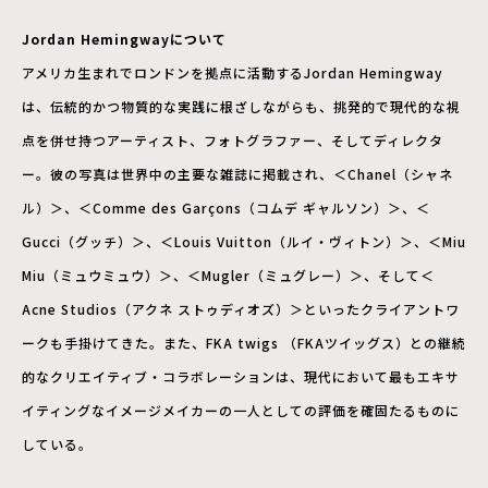
Jordan Hemingwayについて
アメリカ生まれでロンドンを拠点に活動するJordan Hemingway
は、伝統的かつ物質的な実践に根ざしながらも、挑発的で現代的な視
点を併せ持つアーティスト、フォトグラファー、そしてディレクタ
ー。彼の写真は世界中の主要な雑誌に掲載され、＜Chanel（シャネ
ル）＞、＜Comme des Garçons（コムデ ギャルソン）＞、＜
Gucci（グッチ）＞、＜Louis Vuitton（ルイ・ヴィトン）＞、＜Miu
Miu（ミュウミュウ）＞、＜Mugler（ミュグレー）＞、そして＜
Acne Studios（アクネ ストゥディオズ）＞といったクライアントワ
ークも手掛けてきた。また、FKA twigs （FKAツイッグス）との継続
的なクリエイティブ・コラボレーションは、現代において最もエキサ
イティングなイメージメイカーの一人としての評価を確固たるものに
している。