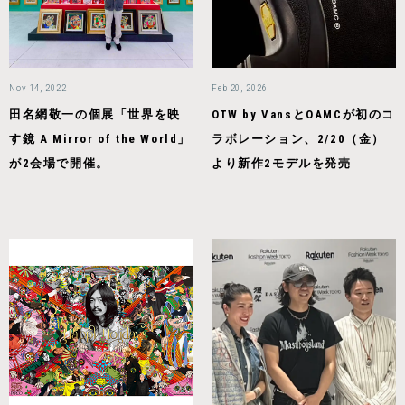
Nov 14, 2022
Feb 20, 2026
田名網敬一の個展「世界を映
OTW by VansとOAMCが初のコ
す鏡 A Mirror of the World」
ラボレーション、2/20（金）
が2会場で開催。
より新作2モデルを発売