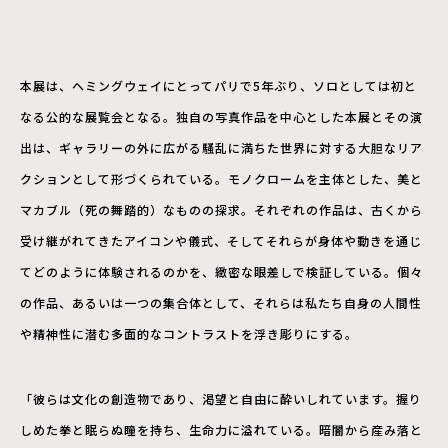
本展は、ヘミングウェイにとってパリで5年ぶり、ソロとしては初と
なる公的な展覧会となる。独自の写真作品を中心とした本展とその演
出は、ギャラリーの外に広がる騒乱に満ちた世界に対する大胆なリア
クションとして形づくられている。モノクロームを主体とした、美と
マカブル（死の舞踏的）なものの探求。それぞれの作品は、古くから
受け継がれてきたアイコンや儀式、そしてそれらが身体や動きを通じ
てどのように体験されるのかを、緻密な眼差しで検証している。個々
の作品、あるいは一つの集合体として、それらは私たち自身の人間性
や精神性に潜む多面的なコントラストを浮き彫りにする。
「彼らは文化の創造物であり、渇望と自由に酔いしれています。握り
しめた拳と眠らぬ瞳を持ち、生命力に溢れている。暗闇から産み落と