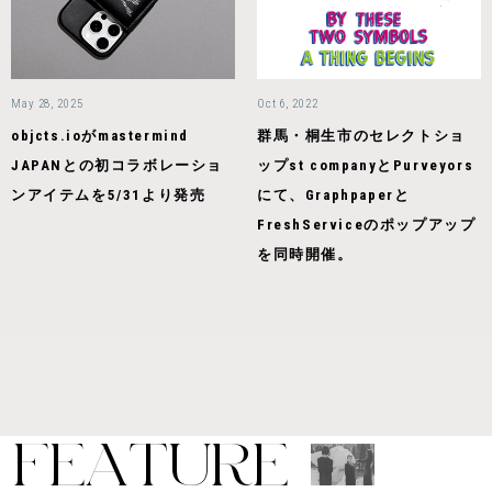
May 28, 2025
Oct 6, 2022
objcts.ioがmastermind
群馬・桐生市のセレクトショ
JAPANとの初コラボレーショ
ップst companyとPurveyors
ンアイテムを5/31より発売
にて、Graphpaperと
FreshServiceのポップアップ
を同時開催。
F
E
A
T
U
R
E