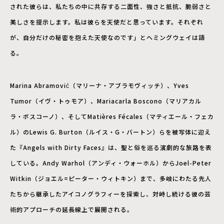
された彼らは、私たちの中に共存する二面性、強さと抵抗、脆弱さと
美しさを提示します。私は彼らを天使だと思っています。それぞれ
が、自分だけの秘密を抱えた天使なのです」とヘミングウェイは語
る。
Marina Abramović（マリーナ・アブラモヴィッチ）、Yves
Tumor（イヴ・トゥモア）、Mariacarla Boscono（マリアカル
ラ・ボスコーノ）、そしてMatières Fécales（マティエール・フェカ
ル）のLewis G. Burton（ルイス・G・バートン）らを被写体に迎え
た『Angels with Dirty Faces』は、聖と俗を巡る演劇的な旅路を表
している。Andy Warhol（アンディ・ウォーホル）からJoel-Peter
Witkin（ジョエル=ピーター・ウィトキン）まで、多岐にわたる先人
たちから継承したアイコノグラフィーを探索し、対峙し続ける彼の芸
術的アプローチの延長線上で展開される。