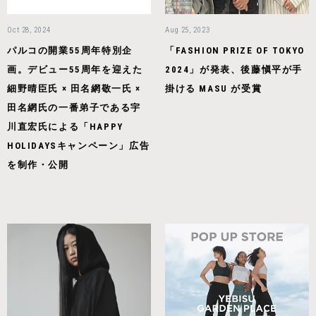
Oct 28, 2024
Aug 25, 2023
パルコの開業55周年特別企
「FASHION PRIZE OF TOKYO
画。デビュー55周年を迎えた
2024」が発表、後藤愼平が手
細野晴臣氏 × 田名網敬一氏 ×
掛ける MASU が受賞
田名網氏の一番弟子である宇
川直宏氏による「HAPPY
HOLIDAYSキャンペーン」広告
を制作・公開