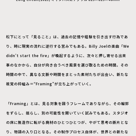
松下にとって「見ること」は、過去の記憶や経験を引き出す行為であ
り、時に現実の流れに逆行する営みでもある。Billy Joelの楽曲「We
didn’t start the fire」が喚起するように、次々と押し寄せる出来
事のなかから、自分が向き合うべき風景を選び取るための時間。その
時間の中で、異なる文脈や時間をまとった素材たちが出会い、新たな
視覚の枠組み＝“Framing”が立ち上がっていく。
「Framing」とは、見る対象を囲うフレームでありながら、その輪郭
をずらし、揺らし、別の可能性を開いていく試みでもある。スタジオ
の床に無造作に転がる廃材のひとつひとつが、やがて思考の断片とな
り、物語の入り口となる。その制作プロセス自体が、世界との新たな