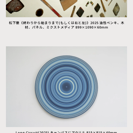
松下徹《終わりから始まりまで(もしくは右と左)》2025 油性ペンキ、木
材、パネル、ミクストメディア 899×1090×60mm
Long Circuit(2023) キャンバスにアクリル 815×815×40mm