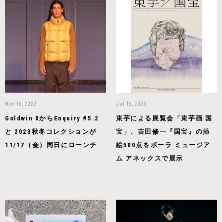
Nov 16, 2023
Jul 16, 2026
Goldwin 0からEnquiry #5.2
束芋による展覧会「束芋画 国
と 2023秋冬コレクションが
宝」、吉田修一『国宝』の挿
11/17（金）同日にローンチ
絵500点をポーラ ミュージア
ム アネックスで展示