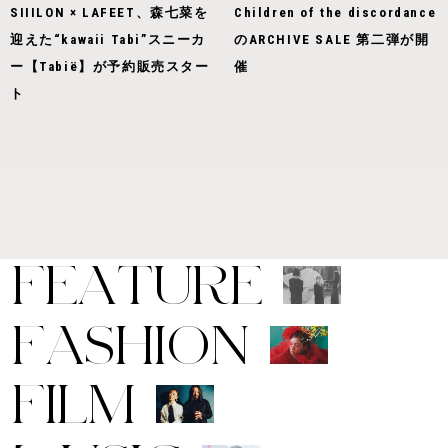
SIIILON × LAFEET、森七菜を
Children of the discordance
迎えた“kawaii Tabi”スニーカ
のARCHIVE SALE 第二弾が開
ー【Tabië】が予約販売スター
催
ト
F
E
A
T
U
R
E
F
A
S
H
I
O
N
F
I
L
M