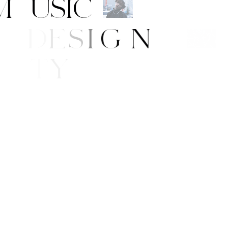
M
U
S
I
C
A
R
T
/
D
E
S
I
G
N
B
E
A
U
T
Y
E
/
S
T
Y
L
E
W
S
G