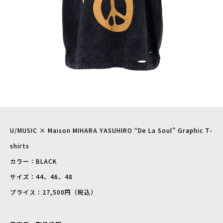
U/MUSIC × Maison MIHARA YASUHIRO “De La Soul” Graphic T-
shirts
カラー：BLACK
サイズ：44、46、48
プライス：27,500円（税込）