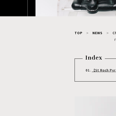
TOP
NEWS
C
「
Index
【St Roch P