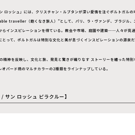
 / サン ロッシュ」には、クリスチャン・ルブタンが深い愛情を注ぐポルトガル
atiable traveller（飽くなき旅人）”として、パリ、ラ・ヴァンデ、ブラ
からインスピレーションを得ている。教会や市場、庭園や建築──人々が見
にとって、ポルトガルは特別な文化と美が息づくインスピレーションの源泉だ
ou は、その精神を反映し、文化と旅、発見と驚きが織りなす ストーリーを纏った特別な
ックとレオパード柄のマルチカラーの2種類をラインナップしている。
clou / サン ロッシュ ピラクルー】