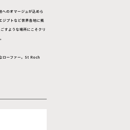
の地へのオマージュが込めら
ジル、エジプトなど世界各地に拠
過ごすような場所にこそクリ
。
ローファー。St Roch