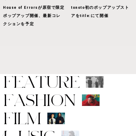
House of Errorsが原宿で限定
tonoto初のポップアップスト
ポップアップ開催、最新コレ
アをtitle:にて開催
クションを予定
F
E
A
T
U
R
E
F
A
S
H
I
O
N
F
I
L
M