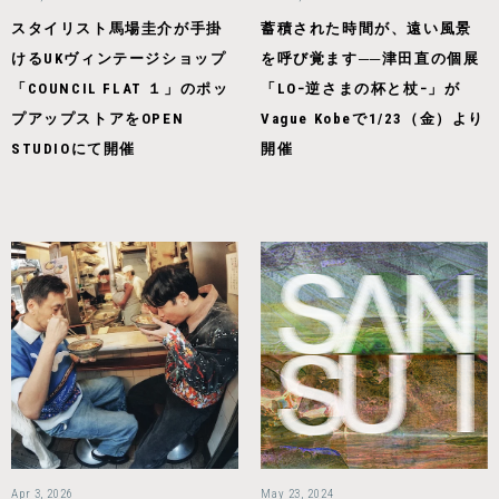
スタイリスト馬場圭介が手掛
蓄積された時間が、遠い風景
けるUKヴィンテージショップ
を呼び覚ます──津田直の個展
「COUNCIL FLAT １」のポッ
「LO−逆さまの杯と杖−」が
プアップストアをOPEN
Vague Kobeで1/23（金）より
STUDIOにて開催
開催
Apr 3, 2026
May 23, 2024