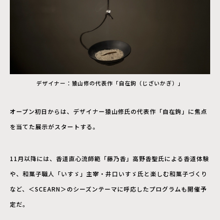
デザイナー：猿山修の代表作「自在鉤（じざいかぎ）」
オープン初日からは、デザイナー猿山修氏の代表作「自在鉤」に焦点
を当てた展示がスタートする。
11月以降には、香道直心流師範「藤乃香」高野香聖氏による香道体験
や、和菓子職人「いすゞ」主宰・井口いすゞ氏と楽しむ和菓子づくり
など、＜SCEARN＞のシーズンテーマに呼応したプログラムも開催予
定だ。