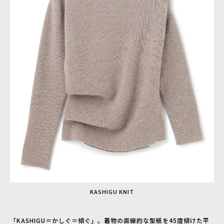
KASHIGU KNIT
「KASHIGU＝かしぐ＝傾ぐ」。着物の直線的な型紙を45度傾けた平