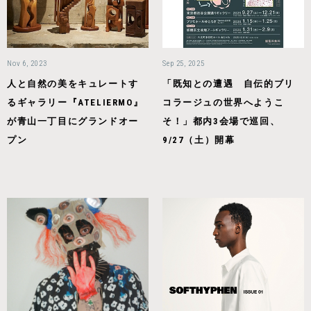
Nov 6, 2023
Sep 25, 2025
人と自然の美をキュレートす
「既知との遭遇 自伝的ブリ
るギャラリー『ATELIERMO』
コラージュの世界へようこ
が青山一丁目にグランドオー
そ！」都内3会場で巡回、
プン
9/27（土）開幕