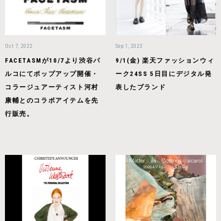
Oct 7, 2022
Sep 1, 2023
FACETASMが10/7より渋谷パ
9/1(金) 楽天ファッションウィ
ルコにてポップアップ開催・
ーク24SS 5日目にデジタル発
コラージュアーティスト河村
表したブランド
康輔とのコラボアイテムを先
行販売。