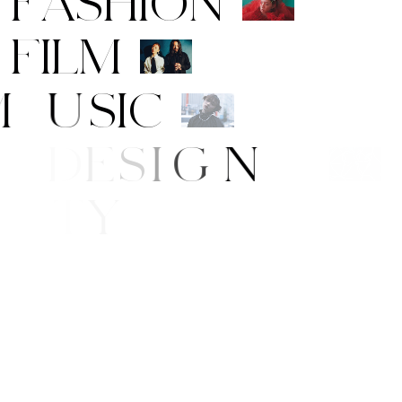
F
A
S
H
I
O
N
F
I
L
M
M
U
S
I
C
A
R
T
/
D
E
S
I
G
N
B
E
A
U
T
Y
E
/
S
T
Y
L
E
W
S
G