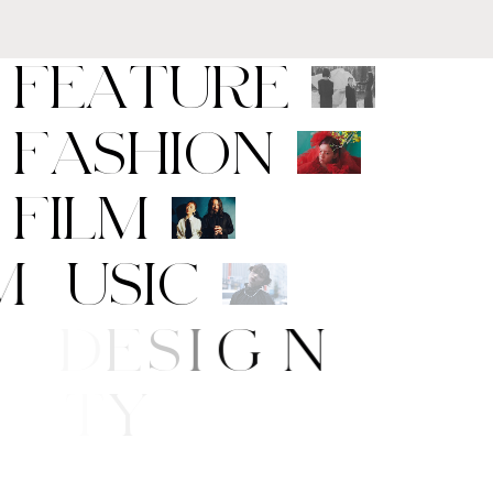
F
E
A
T
U
R
E
F
A
S
H
I
O
N
F
I
L
M
M
U
S
I
C
A
R
T
/
D
E
S
I
G
N
B
E
A
U
T
Y
E
/
S
T
Y
L
E