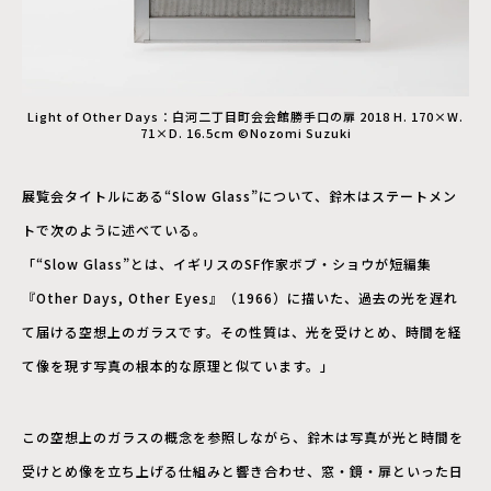
Light of Other Days：白河二丁目町会会館勝手口の扉 2018 H. 170×W.
71×D. 16.5cm ©Nozomi Suzuki
展覧会タイトルにある“Slow Glass”について、鈴木はステートメン
トで次のように述べている。
「“Slow Glass”とは、イギリスのSF作家ボブ・ショウが短編集
『Other Days, Other Eyes』（1966）に描いた、過去の光を遅れ
て届ける空想上のガラスです。その性質は、光を受けとめ、時間を経
て像を現す写真の根本的な原理と似ています。」
この空想上のガラスの概念を参照しながら、鈴木は写真が光と時間を
受けとめ像を立ち上げる仕組みと響き合わせ、窓・鏡・扉といった日