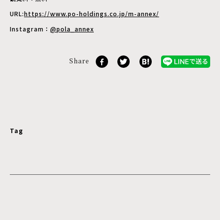
URL:
https://www.po-holdings.co.jp/m-annex/
Instagram：
@pola_annex
Share
Tag