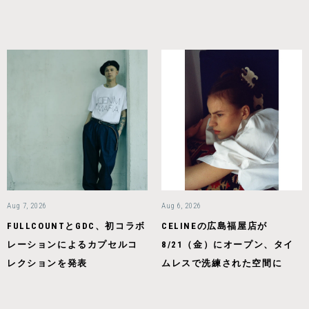
Aug 7, 2026
Aug 6, 2026
FULLCOUNTとGDC、初コラボ
CELINEの広島福屋店が
レーションによるカプセルコ
8/21（金）にオープン、タイ
レクションを発表
ムレスで洗練された空間に