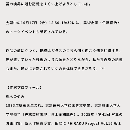
常の境界に潜む記憶をすくい上げようとしている。
会期中の10月17日（金）18:30–19:30には、美術史家・伊藤俊治と
のトークイベントも予定されている。
作品の前に立つと、視線はガラスのこちら側と向こう側を往復する。
光が置いていった残響のような像をたどりながら、私たち自身の記憶
もまた、静かに更新されていくのを体験できるだろう。 ￼
【作家プロフィール】
鈴木のぞみ
1983年埼玉県生まれ。東京造形大学絵画専攻卒業、東京藝術大学大
学院修了（先端芸術表現／博士後期課程）。2025年「第41回 写真の
町東川賞」新人作家賞受賞。個展に「HIRAKU Project Vol.16 鈴木