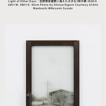
Light of Other Days：吉田理容室壁に設えた大きな3枚の鏡 2020 H.
160×W. 380×D. 92cm Photo by Shinya Kigure Courtesy of Arts
Maebashi ©Nozomi Suzuki