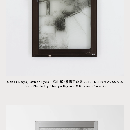
Other Days, Other Eyes：高山邸2階廊下の窓 2017 H. 110×W. 55×D.
5cm Photo by Shinya Kigure ©Nozomi Suzuki