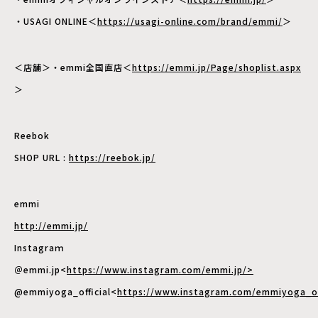
・USAGI ONLINE＜
https://usagi-online.com/brand/emmi/
＞
＜店舗＞・emmi全国直店＜
https://emmi.jp/Page/shoplist.aspx
＞
Reebok
SHOP URL :
https://reebok.jp/
emmi
http://emmi.jp/
Instagraｍ
＠emmi.jp<
https://www.instagram.com/emmi.jp/>
@emmiyoga_oﬃcial<
https://www.instagram.com/emmiyoga_of