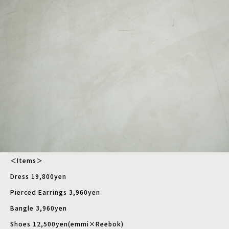
＜Items＞
Dress 19,800yen
Pierced Earrings 3,960yen
Bangle 3,960yen
Shoes 12,500yen(emmi×Reebok)