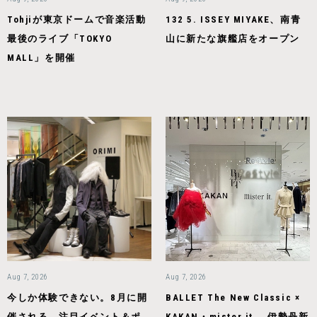
Tohjiが東京ドームで音楽活動
132 5. ISSEY MIYAKE、南青
最後のライブ「TOKYO
山に新たな旗艦店をオープン
MALL」を開催
Aug 7, 2026
Aug 7, 2026
今しか体験できない。8月に開
BALLET The New Classic ×
催される、注目イベント＆ポ
KAKAN・mister it.、伊勢丹新