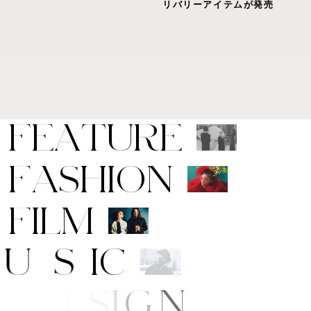
リバリーアイテムが発売
F
E
A
T
U
R
E
F
A
S
H
I
O
N
F
I
L
M
M
U
S
I
C
A
R
T
/
D
E
S
I
G
N