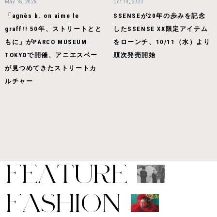
May 18, 2026
Oct 10, 2023
「agnès b. on aime le
SSENSEが20年の歩みを記念
graff!! 50年、ストリートとと
したSSENSE XX限定アイテム
もに」がPARCO MUSEUM
をローンチ、10/11（水）より
TOKYOで開催、アニエスベー
順次発売開始
が見つめてきたストリートカ
ルチャー
F
E
A
T
U
R
E
F
A
S
H
I
O
N