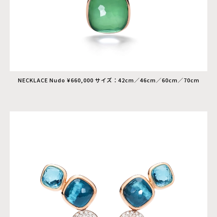
NECKLACE Nudo ¥660,000 サイズ：42cm／46cm／60cm／70cm