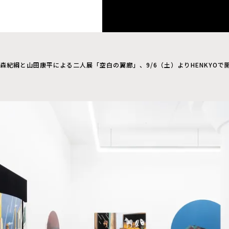
森紀綱と山田康平による二人展「空白の翼廊」、9/6（土）よりHENKYOで