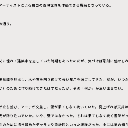
アーティストによる独自の表現世界を体感できる機会となっている。
の通り。
父に憧れて建築家を志していた時期もあったのだが、気づけば彫刻に魅せら
美意識を見出し、木や石を削り続けて長い年月を過ごしてきた。だが、いつ
か）のために作り続けてきたはずだったが、その「何か」が思い出せない。
が立ち並び、アーチが交差し、壁が果てしなく続いていた。見上げれば天井
光が降り注いでいた。いや、壁ではなかった。それは果てしなく続く書架だ
刻のために描き溜めたデッサンや設計図といった記録だった。中には男の知