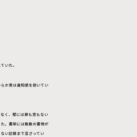
れていた。
からか男は違和感を抱いてい
はなく、壁には扉も窓もない
った。書架には無数の書物が
らない記録まで混ざってい