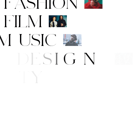
F
A
S
H
I
O
N
F
I
L
M
M
U
S
I
C
A
R
T
/
D
E
S
I
G
N
B
E
A
U
T
Y
L
I
F
E
/
S
T
Y
L
E
N
E
W
S
O
P
P
I
N
G