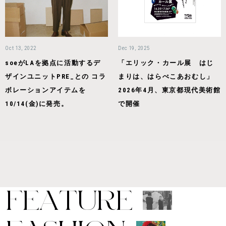
Oct 13, 2022
Dec 19, 2025
soeがLAを拠点に活動するデ
「エリック・カール展 はじ
ザインユニットPRE_との コラ
まりは、はらぺこあおむし」
ボレーションアイテムを
2026年4月、東京都現代美術館
10/14(金)に発売。
で開催
F
E
A
T
U
R
E