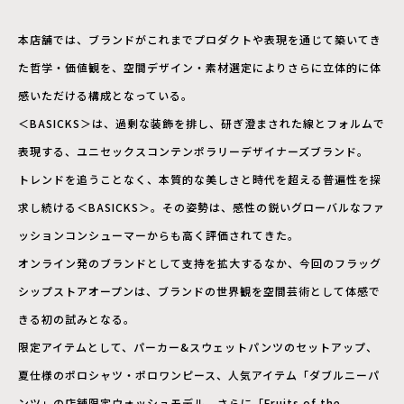
本店舗では、ブランドがこれまでプロダクトや表現を通じて築いてき
た哲学・価値観を、空間デザイン・素材選定によりさらに立体的に体
感いただける構成となっている。
＜BASICKS＞は、過剰な装飾を排し、研ぎ澄まされた線とフォルムで
表現する、ユニセックスコンテンポラリーデザイナーズブランド。
トレンドを追うことなく、本質的な美しさと時代を超える普遍性を探
求し続ける＜BASICKS＞。その姿勢は、感性の鋭いグローバルなファ
ッションコンシューマーからも高く評価されてきた。
オンライン発のブランドとして支持を拡大するなか、今回のフラッグ
シップストアオープンは、ブランドの世界観を空間芸術として体感で
きる初の試みとなる。
限定アイテムとして、パーカー&スウェットパンツのセットアップ、
夏仕様のポロシャツ・ポロワンピース、人気アイテム「ダブルニーパ
ンツ」の店舗限定ウォッシュモデル、さらに「Fruits of the