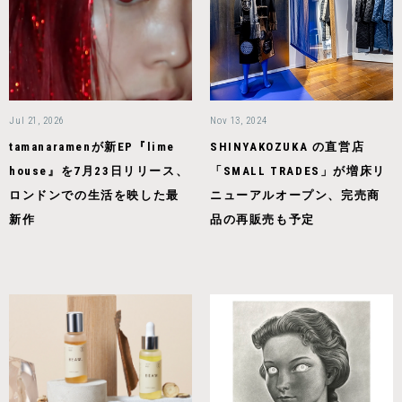
Jul 21, 2026
Nov 13, 2024
tamanaramenが新EP『lime
SHINYAKOZUKA の直営店
house』を7月23日リリース、
「SMALL TRADES」が増床リ
ロンドンでの生活を映した最
ニューアルオープン、完売商
新作
品の再販売も予定