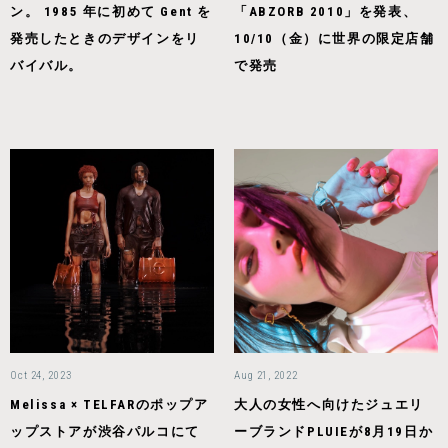
ン。 1985 年に初めて Gent を
「ABZORB 2010」を発表、
発売したときのデザインをリ
10/10（金）に世界の限定店舗
バイバル。
で発売
Oct 24, 2023
Aug 21, 2022
Melissa × TELFARのポップア
大人の女性へ向けたジュエリ
ップストアが渋谷パルコにて
ーブランドPLUIEが8月19日か