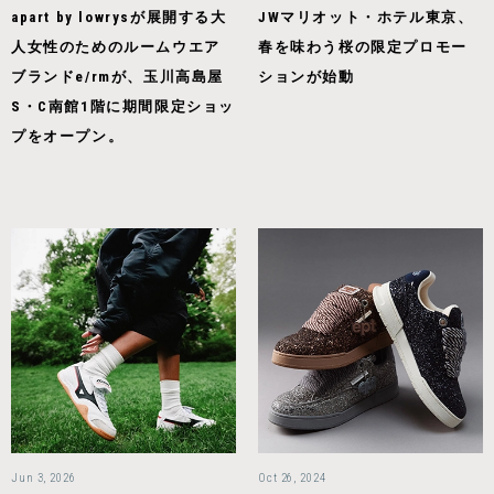
apart by lowrysが展開する大
JWマリオット・ホテル東京、
人女性のためのルームウエア
春を味わう桜の限定プロモー
ブランドe/rmが、玉川高島屋
ションが始動
S・C南館1階に期間限定ショッ
プをオープン。
Jun 3, 2026
Oct 26, 2024