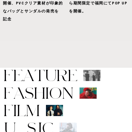
開催、PVCクリア素材が印象的
ら期間限定で福岡にてPOP UP
なバッグとサンダルの発売を
を開催。
記念
F
E
A
T
U
R
E
F
A
S
H
I
O
N
F
I
L
M
M
U
S
I
C