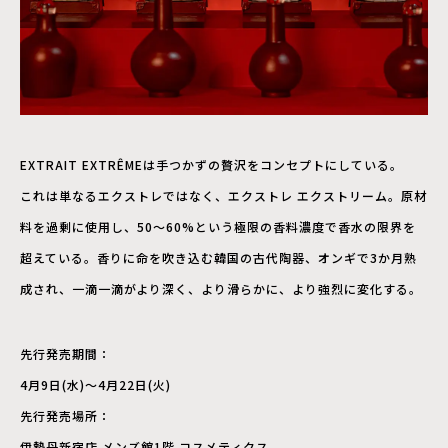
EXTRAIT EXTRÊMEは手つかずの贅沢をコンセプトにしている。
これは単なるエクストレではなく、エクストレ エクストリーム。原材
料を過剰に使用し、50～60%という極限の香料濃度で香水の限界を
超えている。香りに命を吹き込む韓国の古代陶器、オンギで3か月熟
成され、一滴一滴がより深く、より滑らかに、より強烈に変化する。
先行発売期間：
4月9日(水)～4月22日(火)
先行発売場所：
伊勢丹新宿店 メンズ館1階 コスメティクス