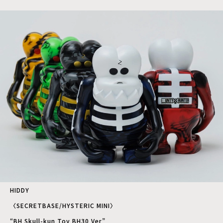
HIDDY
〈SECRETBASE/HYSTERIC MINI〉
“BH Skull-kun Toy BH30 Ver”