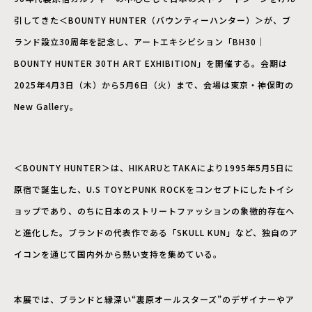
引してきた＜BOUNTY HUNTER（バウンティーハンター）＞が、ブ
ランド設立30周年を記念し、アートエキシビション「BH30｜
BOUNTY HUNTER 30TH ART EXHIBITION」を開催する。会期は
2025年4月3日（木）から5月6日（火）まで、会場は東京・神保町の
New Gallery。
＜BOUNTY HUNTER＞は、HIKARUとTAKAにより1995年5月5日に
原宿で誕生した、U.S TOYとPUNK ROCKをコンセプトにしたトイシ
ョップであり、のちに日本のストリートファッションの象徴的存在へ
と進化した。ブランドの代表作である「SKULL KUN」など、独自のア
イコンを通じて国内外から熱い支持を集めている。
本展では、ブランドと縁深い“裏原オールスターズ”のデザイナーやア