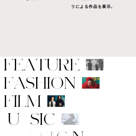
リによる作品を展示。
F
E
A
T
U
R
E
F
A
S
H
I
O
N
F
I
L
M
M
U
S
I
C