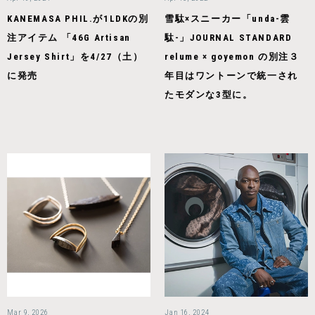
KANEMASA PHIL.が1LDKの別
雪駄×スニーカー「unda-雲
注アイテム 「46G Artisan
駄-」JOURNAL STANDARD
Jersey Shirt」を4/27（土）
relume × goyemon の別注３
に発売
年目はワントーンで統一され
たモダンな3型に。
Mar 9, 2026
Jan 16, 2024