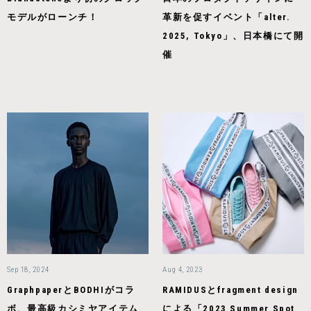
モデルがローンチ！
革新を促すイベント「alter.
2025, Tokyo」、日本橋にて開
催
Sep 18, 2024
Aug 4, 2023
GraphpaperとBODHIがコラ
RAMIDUSとfragment design
ボ、最高級カシミヤアイテム
による「2023 Summer Spot