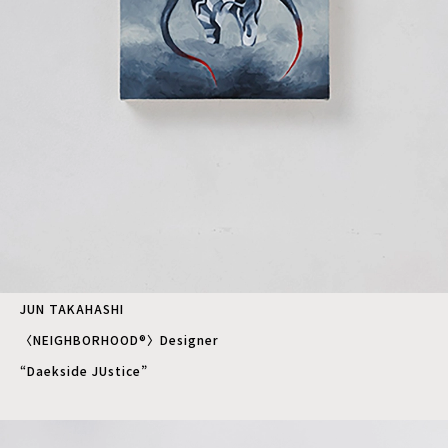
JUN TAKAHASHI
〈NEIGHBORHOOD®〉Designer
“Daekside JUstice”