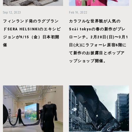
Sep 12, 2023
Feb 16, 2022
フィンランド発のラグブラン
カラフルな世界観が人気の
ドSERA HELSINKIのエキシビ
Scǎi tokyoの春の新作がプレ
ジョンが9/15（金）日本初開
ローンチ。2月20日(日)〜3月1
催
日(火)にラフォーレ原宿6階に
て新作のお披露目とポップア
ップショップ開催。