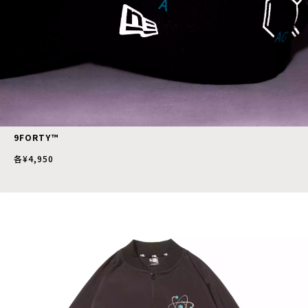
9FORTY™
各¥4,950