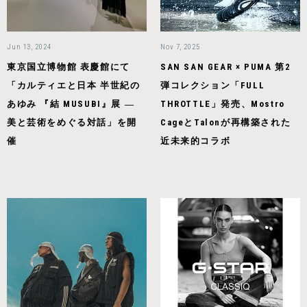
Jun 13, 2024
Nov 7, 2025
東京国立博物館 表慶館にて
SAN SAN GEAR × PUMA 第2
「カルティエと日本 半世紀の
弾コレクション「FULL
あゆみ 『結 MUSUBI』展 ―
THROTTLE」発売、Mostro
美と芸術をめぐる対話」を開
CageとTalonが再構築された
催
近未来的コラボ