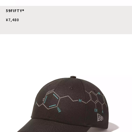
59FIFTY®
¥7,480