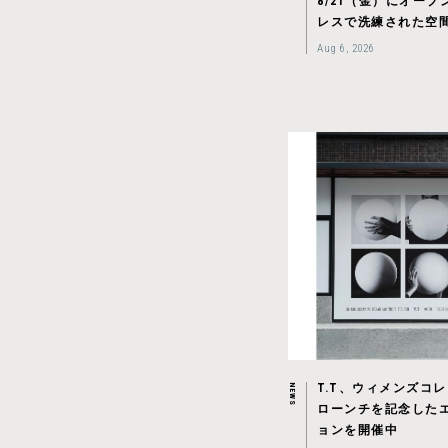
8/21（金）にオー
レスで洗練された空
Aug 6, 2026
T.T、ウィメンズコ
NEWS
ローンチを記念した
ョンを開催中