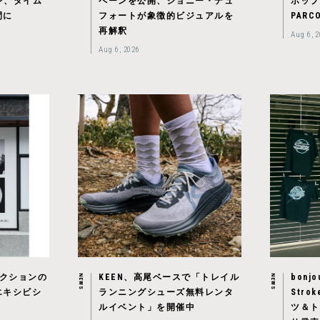
プン、タイム
ペーンを公開、ジョニー・デュ
ポップ
間に
フォートが象徴的ビジュアルを
PAR
再解釈
Aug 6, 
Aug 6, 2026
レクションの
KEEN、高尾ベースで「トレイル
bonjo
NEWS
NEWS
エキシビシ
ランニングシューズ無料レンタ
Str
ルイベント」を開催中
ツ＆ト