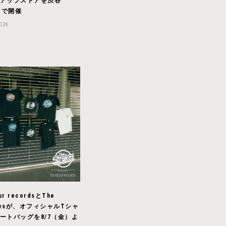
アップストアを渋谷
COで開催
2026
ur recordsとThe
okesが、オフィシャルTシャ
ートバッグを8/7（金）よ