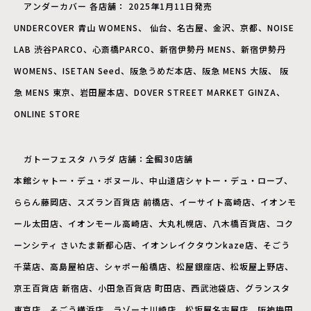
アンダーカバー 各店舗： 2025年1月11日発売
UNDERCOVER 青山 WOMENS、 仙台、名古屋、金沢、京都、NOISE
LAB 渋谷PARCO、心斎橋PARCO、新宿伊勢丹 MENS、新宿伊勢丹
WOMENS、ISETAN Seed、阪急うめだ本店、阪急 MENS 大阪、 阪
急 MENS 東京、岩田屋本店、DOVER STREET MARKET GINZA、
ONLINE STORE
ガトーフェスタ ハラダ 店舗：全国30店舗
本館シャトー・デュ・ボヌール、中山道店シャトー・デュ・ローブ、
ららん藤岡店、スズラン百貨店 前橋店、イーサイト高崎店、イオンモ
ール太田店、イオンモール高崎店、大丸札幌店、八木橋百貨店、コク
ーンシティ さいたま新都心店、イオンレイクタウンkaze店、そごう
千葉店、高島屋柏店、シャポー船橋店、松屋銀座店、松坂屋上野店、
京王百貨店 新宿店、小田急百貨店 町田店、西武池袋店、グランスタ
東京店、そごう横浜店、ラゾーナ川崎店、松坂屋名古屋店、阪神梅田