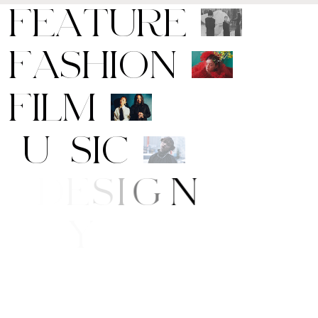
F
E
A
T
U
R
E
F
A
S
H
I
O
N
F
I
L
M
M
U
S
I
C
A
R
T
/
D
E
S
I
G
N
B
E
A
U
T
Y
F
E
/
S
T
Y
L
E