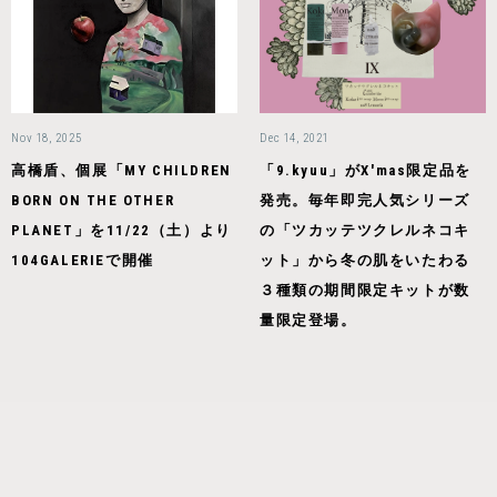
Nov 18, 2025
Dec 14, 2021
高橋盾、個展「MY CHILDREN
「9.kyuu」がX'mas限定品を
BORN ON THE OTHER
発売。毎年即完人気シリーズ
PLANET」を11/22（土）より
の「ツカッテツクレルネコキ
104GALERIEで開催
ット」から冬の肌をいたわる
３種類の期間限定キットが数
量限定登場。