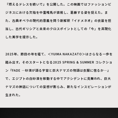
『燃えるドレスを紡いで』を公開した。この映画ではファッションビ
ジネスにおける欠陥を中里唯馬が直視し、葛藤する姿を捉えた。ま
た、古典オペラの現代的意義を問う新解釈『イドメネオ』の衣装を担
当し、古代ギリシアと未来のクロスポイントとしての「今」を具現化
した美学を提示した。
2025年、節目の年を経て、＜YUIMA NAKAZATO＞はさらなる一歩を
踏み出す。そのスタートとなる2025 SPRING & SUMMER コレクショ
ン『FADE ―砂漠が語る宇宙と巨大ナマズの物語は衣服に宿るか―』
で、エジプトの白砂漠を移動する中でアクシデントに見舞われ、巨大
ナマズの神話についての妄想が膨らみ、新たなインスピレーションが
生まれた。