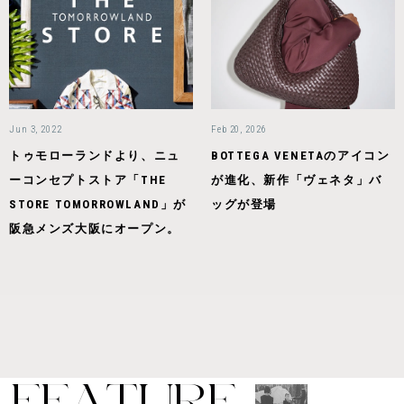
Jun 3, 2022
Feb 20, 2026
トゥモローランドより、ニュ
BOTTEGA VENETAのアイコン
ーコンセプトストア「THE
が進化、新作「ヴェネタ」バ
STORE TOMORROWLAND」が
ッグが登場
阪急メンズ大阪にオープン。
F
E
A
T
U
R
E