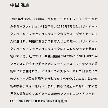
中里 唯馬
1985年生まれ。2008年、ベルギー・アントワープ王立芸術ア
カデミーファッション科を卒業。2016年7月にはパリ・オート
クチュール・ファッションウィーク公式ゲストデザイナーの１
人に選ばれ、現在に至るまで日本人として唯一、パリ・オート
クチュール・ファッションウィークにてコレクションを発表し
続けている。近年では、単独回顧展 ”BEYOND COUTURE” が
フランスの公立美術館であるカレー・レース・ファッション美
術館にて開催された。アメリカのボストン・バレエ団やスイス
のジュネーブ国立劇場等で行われるオペラやバレエ等、舞台芸
術の衣装デザインを行う。また、自らが発起人となり、未来を
担う次世代のクリエイターのためのファッション・アワード
FASHION FRONTIER PROGRAM を創設。