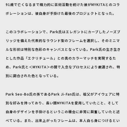
91歳で亡くなるまで精力的に芸術活動を続けた彼がMYKITAとのコラ
ボレーションは、彼自身が手掛けた最後のプロジェクトとなった。
このコラボレーションで、Park氏はエレガントにカーブしたノーズブ
リッジを備えた代表的なラウンド型のフレームを選択し、そのミニマ
ルな形状は特別な色彩のキャンバスとなっている。Park氏の生き生き
とした作品「エクリチュール」との真のカラーマッチを実現するた
め、Park氏と＜MYKITA＞の間で入念なプロセスにより厳選され、特
別に調合された色となっている。
Park Seo-Bo氏の孫であるPark Ji-Fan氏は、祖父がアイウェアに特
別な好みを持っており、長い間MYKITAを愛用していたこと、そして
自身のデザインを手掛けるというこの機会に非常に興奮していたと述
べている。また、出来上がったフレームは、本人自ら身につけるとい