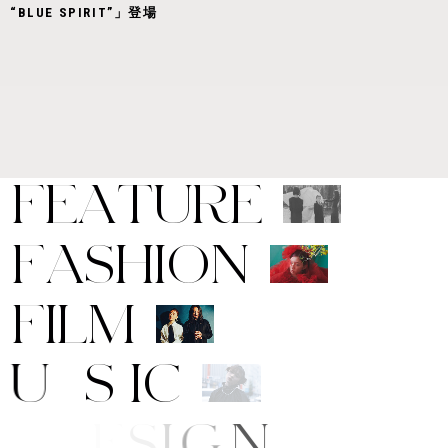
“BLUE SPIRIT”」登場
F
E
A
T
U
R
E
F
A
S
H
I
O
N
F
I
L
M
M
U
S
I
C
A
R
T
/
D
E
S
I
G
N