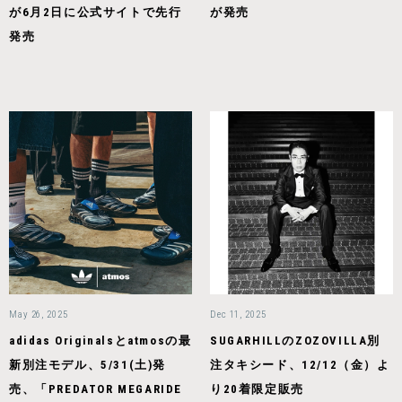
が6月2日に公式サイトで先行
が発売
発売
May 26, 2025
Dec 11, 2025
adidas Originalsとatmosの最
SUGARHILLのZOZOVILLA別
新別注モデル、5/31(土)発
注タキシード、12/12（金）よ
売、「PREDATOR MEGARIDE
り20着限定販売