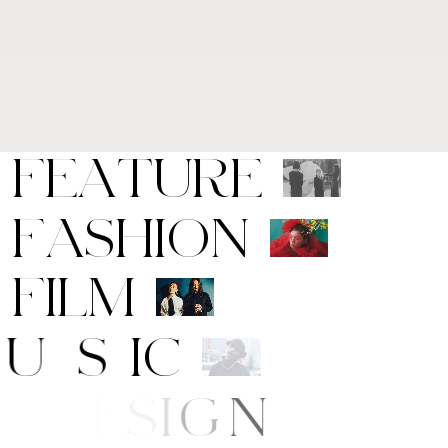
F
E
A
T
U
R
E
F
A
S
H
I
O
N
F
I
L
M
M
U
S
I
C
A
R
T
/
D
E
S
I
G
N