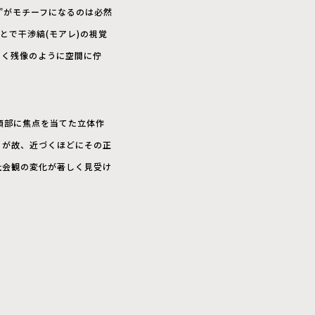
”がモチーフになるのは必然
とで干渉縞(モアレ)の視覚
めく残像のように空間に佇
は頭部に焦点を当てた立体作
るが故、近づくほどにその正
社会観の変化が著しく見受け