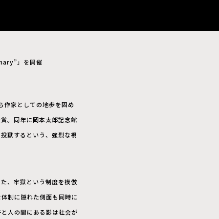
nary”」を開催
ら作家としての地歩を固め
を受賞。同年に岡本太郎記念館
を投獄するという、強烈な視
また、牢獄という制度を模倣
な体制に隠れた側面も同時に
格子と人の間にある影は社会が