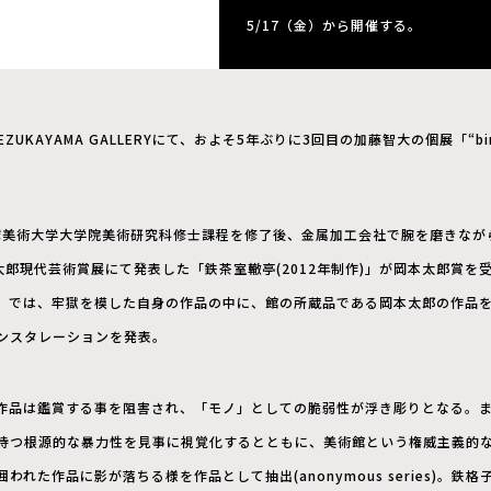
5/17（金）から開催する。
EZUKAYAMA GALLERYにて、およそ5年ぶりに3回目の加藤智大の個展「“bi
多摩美術大学大学院美術研究科修士課程を修了後、金属加工会社で腕を磨きなが
本太郎現代芸術賞展にて発表した「鉄茶室轍亭(2012年制作)」が岡本太郎賞
」では、牢獄を模した自身の作品の中に、館の所蔵品である岡本太郎の作品
ンスタレーションを発表。
作品は鑑賞する事を阻害され、「モノ」としての脆弱性が浮き彫りとなる。
持つ根源的な暴力性を見事に視覚化するとともに、美術館という権威主義的
れた作品に影が落ちる様を作品として抽出(anonymous series)。鉄