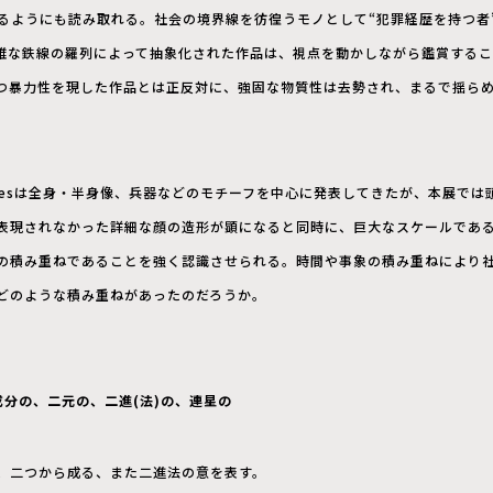
いるようにも読み取れる。社会の境界線を彷徨うモノとして“犯罪経歴を持つ者
雑な鉄線の羅列によって抽象化された作品は、視点を動かしながら鑑賞するこ
つ暴力性を現した作品とは正反対に、強固な物質性は去勢され、まるで揺ら
 seriesは全身・半身像、兵器などのモチーフを中心に発表してきたが、本展で
表現されなかった詳細な顔の造形が顕になると同時に、巨大なスケールであ
の積み重ねであることを強く認識させられる。時間や事象の積み重ねにより
どのような積み重ねがあったのだろうか。
成分の、二元の、二進(法)の、連星の
、二つから成る、また二進法の意を表す。