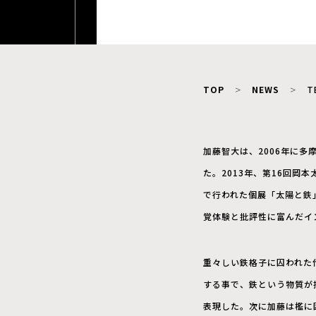
TOP
NEWS
T
加藤智大は、2006年に
た。2013年、第16回岡
で行われた個展「太陽と鉄
覚体験と批評性に富んだイ
重々しい鉄格子に囚われた
する事で、鉄という物質が
表現した。次に加藤は檻に囲わ