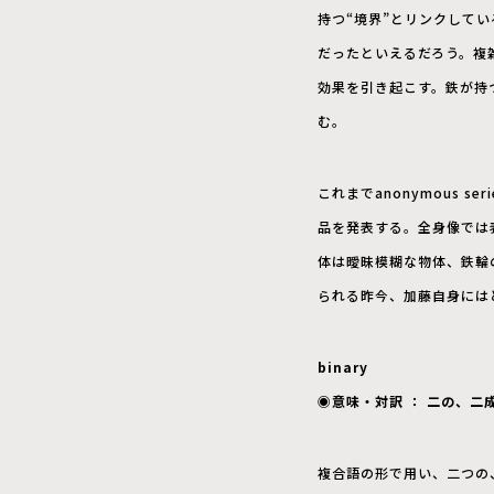
持つ“境界”とリンクして
だったといえるだろう。複
効果を引き起こす。鉄が持
む。
これまでanonymous
品を発表する。全身像では
体は曖昧模糊な物体、鉄輪
られる昨今、加藤自身には
binary
◉意味・対訳 ： 二の、二
複合語の形で用い、二つの