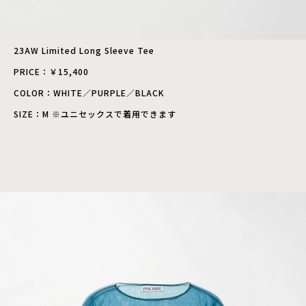
23AW Limited Long Sleeve Tee
PRICE：￥15,400
COLOR：WHITE／PURPLE／BLACK
SIZE：M ※ユニセックスで着用できます