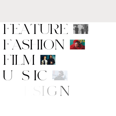
F
E
A
T
U
R
E
F
A
S
H
I
O
N
F
I
L
M
M
U
S
I
C
A
R
T
/
D
E
S
I
G
N
B
E
A
U
T
Y